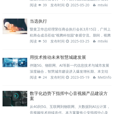
阅读
39
发布时间
2025-05-20
mtviki
研考察，实地了解园区建设进展、企业生产经营及
未来发展规划，并现场协调解决企业发展诉求。此
次调研旨在贯彻落实麻涌镇“新春第一会”精神，以
当选执行
“开局即冲刺”的姿态，加速推进产业升级与营商环境
暨黄卫华总经理荣任商会执行会长3月15日，广州上
优化，为全镇经济高质量发展注入新动能。考察组
杭商会成员莅临“视腾科技园”参观交流。期间，视腾
一行实地走访了园区内多家企业，详细了解生产
阅读
50
发布时间
2025-03-25
mtviki
科技总经理黄卫华正式当选为广州上杭商会执行会
线、产品研发及市场开拓情况。李盛武强调，
长，双方围绕科技创新、产业协同等议题展开深度
对话，共绘合作蓝图。 在黄卫华总经理的陪同下，
用技术推动未来智慧城建发展
商会代表团实地参观了视腾科技园的研发中心、生
伴随5G、物联网、AI等新一代信息技术与城市发展
产车间及数字化产品展厅。活动期间，视腾科技总
深度融合，智慧城市建设进入爆发增长期。本文结
经理黄卫华正式当选为广州上杭商会正式“执行会
阅读
24
发布时间
2023-05-19
MetInfo
合全球与中国市场数据，分析技术如何驱动城市治
长”。这一任命不仅是商会对其个人领导力
理升级，并以“大连城市数据大脑”为例，展现分布式
KVM坐席管理系统在数据融合与指挥调度中的关键
数字化趋势下指挥中心音视频产品建设方
价值。
案
从4G到5G、互联网到物联网、大数据到AI云计算，
音视频技术持续迭代。本方案聚焦公安指挥中心及