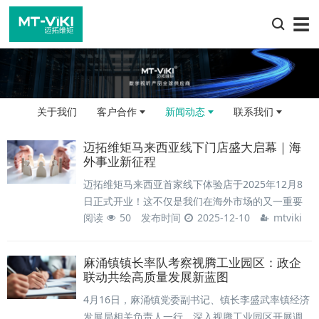
☰
关于我们
客户合作
新闻动态
联系我们
迈拓维矩马来西亚线下门店盛大启幕｜海
外事业新征程
迈拓维矩马来西亚首家线下体验店于2025年12月8
日正式开业！这不仅是我们在海外市场的又一重要
阅读
50
发布时间
2025-12-10
mtviki
落子，更标志着品牌全球化征程迈入“本土化深耕”新
阶段，通过本地化门店搭建与用户的直接对话桥
梁，更精准地理解东南亚市场需求，提供更贴合当
麻涌镇镇长率队考察视腾工业园区：政企
地场景的解决方案。地理位置：吉隆坡核心数码腹
联动共绘高质量发展新蓝图
地——刘蝶广场
4月16日，麻涌镇党委副书记、镇长李盛武率镇经济
发展局相关负责人一行，深入视腾工业园区开展调