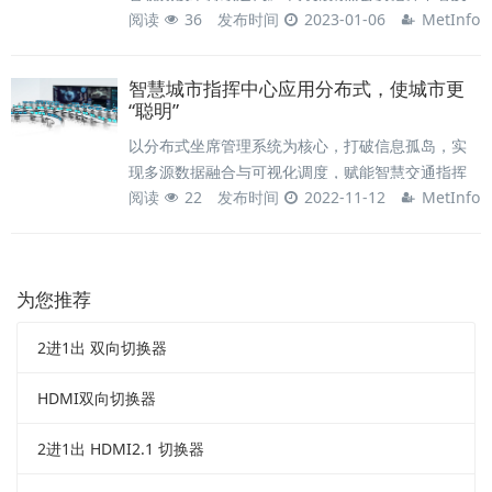
阅读
36
发布时间
2023-01-06
MetInfo
会商室、机房等核心场景，构建以分布式系统为中
枢的集控显控一体化平台，助力数字警务实现高效
协同与精准决策。
智慧城市指挥中心应用分布式，使城市更
“聪明”
以分布式坐席管理系统为核心，打破信息孤岛，实
现多源数据融合与可视化调度，赋能智慧交通指挥
阅读
22
发布时间
2022-11-12
MetInfo
中心互联互通、高效协同，助力城市治理更精细、
更智能、更现代化。
为您推荐
2进1出 双向切换器
HDMI双向切换器
2进1出 HDMI2.1 切换器