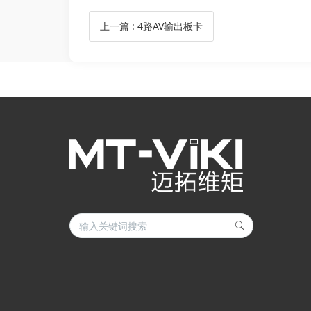
上一篇
:
4路AV输出板卡