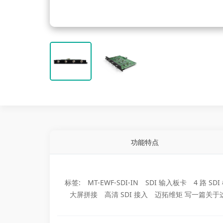
功能特点
标签:
MT-EWF-SDI-IN
SDI 输入板卡
4 路 SD
大屏拼接
高清 SDI 接入
迈拓维矩 写一篇关于