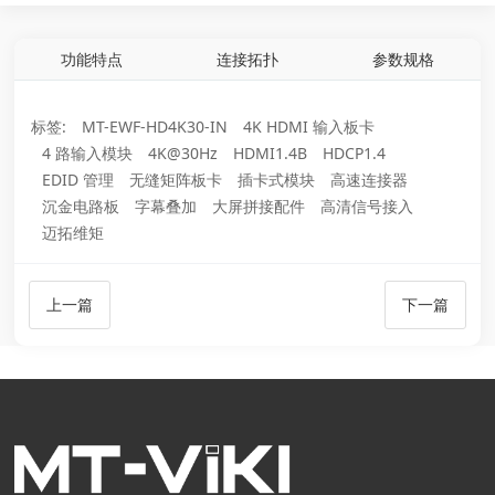
功能特点
连接拓扑
参数规格
标签:
MT-EWF-HD4K30-IN
4K HDMI 输入板卡
4 路输入模块
4K@30Hz
HDMI1.4B
HDCP1.4
EDID 管理
无缝矩阵板卡
插卡式模块
高速连接器
沉金电路板
字幕叠加
大屏拼接配件
高清信号接入
迈拓维矩
上一篇
下一篇