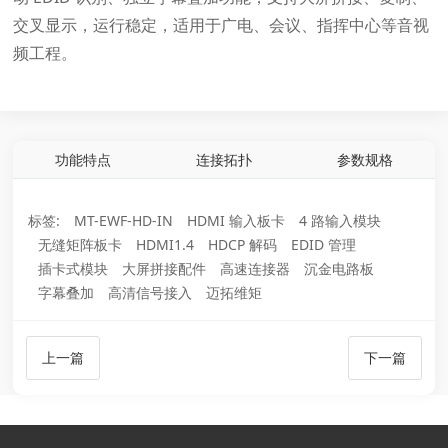
交叉显示，运行稳定，适用于广电、会议、指挥中心等音视
频工程。
功能特点
连接拓扑
参数规格
标签:
MT-EWF-HD-IN
HDMI 输入板卡
4 路输入模块
无缝矩阵板卡
HDMI1.4
HDCP 解码
EDID 管理
插卡式模块
大屏拼接配件
高速连接器
沉金电路板
字幕叠加
高清信号接入
迈拓维矩
上一篇
下一篇